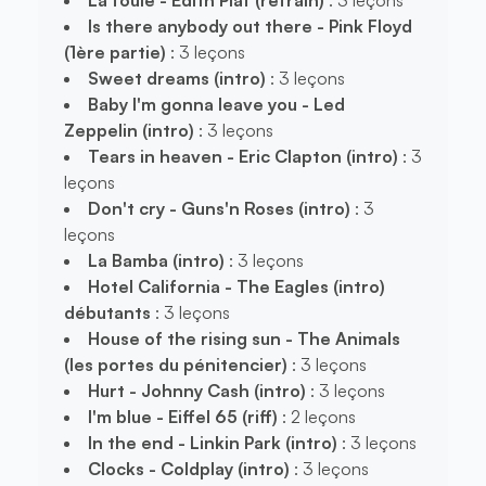
Is there anybody out there - Pink Floyd
(1ère partie)
: 3 leçons
Sweet dreams (intro)
: 3 leçons
Baby I'm gonna leave you - Led
Zeppelin (intro)
: 3 leçons
Tears in heaven - Eric Clapton (intro)
: 3
leçons
Don't cry - Guns'n Roses (intro)
: 3
leçons
La Bamba (intro)
: 3 leçons
Hotel California - The Eagles (intro)
débutants
: 3 leçons
House of the rising sun - The Animals
(les portes du pénitencier)
: 3 leçons
Hurt - Johnny Cash (intro)
: 3 leçons
I'm blue - Eiffel 65 (riff)
: 2 leçons
In the end - Linkin Park (intro)
: 3 leçons
Clocks - Coldplay (intro)
: 3 leçons