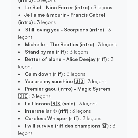
• Le Sud - Nino Ferrer (intro) :
3 leçons
• Je l'aime à mourir - Francis Cabrel
(intro) :
3 leçons
• Still loving you - Scorpions (intro)
: 3
leçons
Michelle - The Beatles (intro)
: 3 leçons
Stand by me (riff)
: 3 leçons
Better of alone - Alice Deejay (riff)
: 3
leçons
Calm down (riff)
: 3 leçons
You are my sunshine 🇺🇸
: 3 leçons
Premier gaou (intro) - Magic System
🇨🇮
: 3 leçons
La Llorona 🇲🇽 (solo)
: 3 leçons
Interstellar ✨ (riff)
: 3 leçons
Careless Whisper (riff)
: 3 leçons
I will survive (riff des champions 🏆)
: 3
leçons