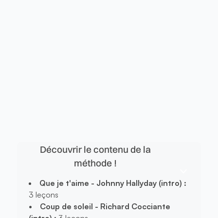
Accéder
Accéder via le
Pack Ultime
Découvrir le contenu de la
méthode !
Que je t'aime - Johnny Hallyday (intro) :
3 leçons
• Coup de soleil - Richard Cocciante
(intro) :
3 leçons