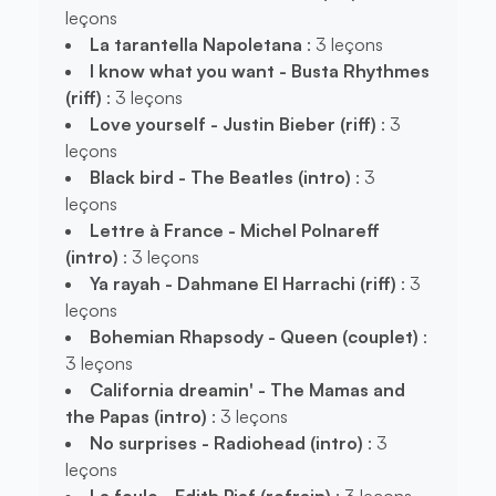
leçons
La tarantella Napoletana
: 3 leçons
I know what you want - Busta Rhythmes
(riff)
: 3 leçons
Love yourself - Justin Bieber (riff)
: 3
leçons
Black bird - The Beatles (intro)
: 3
leçons
Lettre à France - Michel Polnareff
(intro)
: 3 leçons
Ya rayah - Dahmane El Harrachi (riff)
: 3
leçons
Bohemian Rhapsody - Queen (couplet)
:
3 leçons
California dreamin' - The Mamas and
the Papas (intro)
: 3 leçons
No surprises - Radiohead (intro)
: 3
leçons
La foule - Edith Piaf (refrain)
: 3 leçons