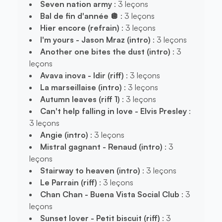
Seven nation army
: 3 leçons
Bal de fin d'année 🪩
: 3 leçons
Hier encore (refrain)
: 3 leçons
I'm yours - Jason Mraz (intro)
: 3 leçons
Another one bites the dust (intro)
: 3
leçons
Avava inova - Idir (riff)
: 3 leçons
La marseillaise (intro)
: 3 leçons
Autumn leaves (riff 1)
: 3 leçons
Can't help falling in love - Elvis Presley
:
3 leçons
Angie (intro)
: 3 leçons
Mistral gagnant - Renaud (intro)
: 3
leçons
Stairway to heaven (intro)
: 3 leçons
Le Parrain (riff)
: 3 leçons
Chan Chan - Buena Vista Social Club
: 3
leçons
Sunset lover - Petit biscuit (riff)
: 3