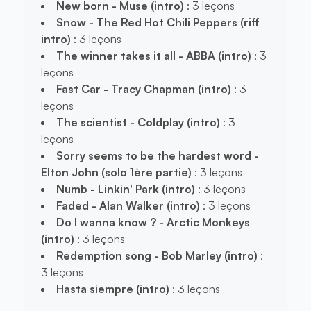
New born - Muse (intro)
: 3 leçons
Snow - The Red Hot Chili Peppers (riff
intro)
: 3 leçons
The winner takes it all - ABBA (intro)
: 3
leçons
Fast Car - Tracy Chapman (intro)
: 3
leçons
The scientist - Coldplay (intro)
: 3
leçons
Sorry seems to be the hardest word -
Elton John (solo 1ère partie)
: 3 leçons
Numb - Linkin' Park (intro)
: 3 leçons
Faded - Alan Walker (intro)
: 3 leçons
Do I wanna know ? - Arctic Monkeys
(intro)
: 3 leçons
Redemption song - Bob Marley (intro)
:
3 leçons
Hasta siempre (intro)
: 3 leçons