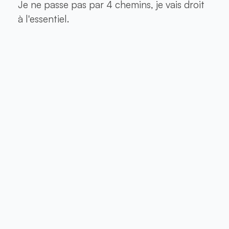
Je ne passe pas par 4 chemins, je vais droit
à l'essentiel.
Apprends et progresse à la guitare
grâce à un cadre clair, efficace et
cohérent.